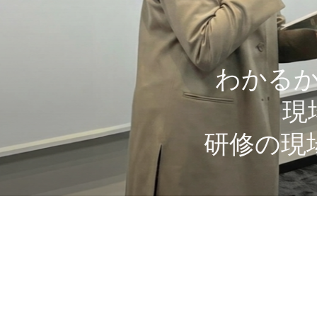
わかる
現
研修の現